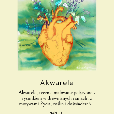
Akwarele
Akwarele, ręcznie malowane połączone z
rysunkiem w drewnianych ramach, z
motywami Życia, roślin i doświadczeń…