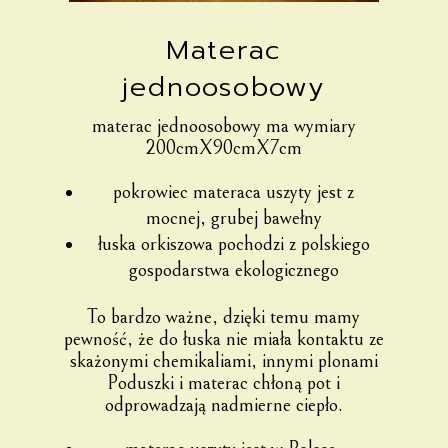
Materac
jednoosobowy
materac jednoosobowy ma wymiary
200cmX90cmX7cm
pokrowiec materaca uszyty jest z
mocnej, grubej bawełny
łuska orkiszowa pochodzi z polskiego
gospodarstwa ekologicznego
To bardzo ważne, dzięki temu mamy
pewność, że do łuska nie miała kontaktu ze
skażonymi chemikaliami, innymi plonami
Poduszki i materac chłoną pot i
odprowadzają nadmierne ciepło.