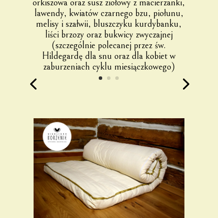
orkiszowa oraz susz ziołowy z macierzanki,
lawendy, kwiatów czarnego bzu, piołunu,
melisy i szałwii, bluszczyku kurdybanku,
liści brzozy oraz bukwicy zwyczajnej
(szczególnie polecanej przez św.
Hildegardę dla snu oraz dla kobiet w
zaburzeniach cyklu miesiączkowego)