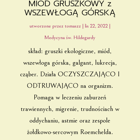
MIÓD GRUSZKOWY z
WSZEWŁOGĄ GÓRSKĄ
utworzone przez
tomaszz
|
lis 22, 2022
|
Medycyna św. Hildegardy
skład: gruszki ekologiczne, miód,
wszewłoga górska, galgant, lukrecja,
cząber. Działa OCZYSZCZAJĄCO I
ODTRUWAJĄCO na organizm.
Pomaga w leczeniu zaburzeń
trawiennych, migrenie, trudnościach w
oddychaniu, astmie oraz zespole
żołdkowo-sercowym Roemchelda.