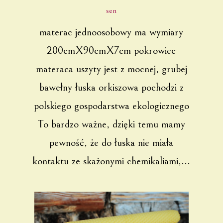
sen
materac jednoosobowy ma wymiary
200cmX90cmX7cm pokrowiec
materaca uszyty jest z mocnej, grubej
bawełny łuska orkiszowa pochodzi z
polskiego gospodarstwa ekologicznego
To bardzo ważne, dzięki temu mamy
pewność, że do łuska nie miała
kontaktu ze skażonymi chemikaliami,...