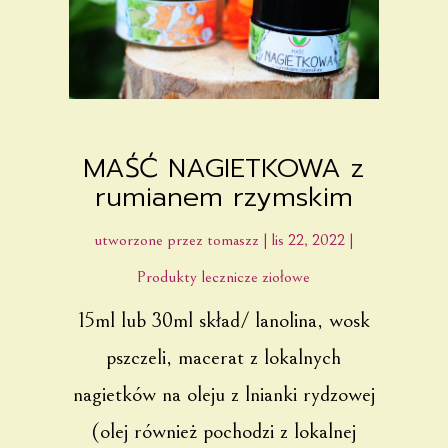
MAŚĆ NAGIETKOWA z
rumianem rzymskim
utworzone przez
tomaszz
|
lis 22, 2022
|
Produkty lecznicze ziołowe
15ml lub 30ml skład/ lanolina, wosk
pszczeli, macerat z lokalnych
nagietków na oleju z lnianki rydzowej
(olej również pochodzi z lokalnej