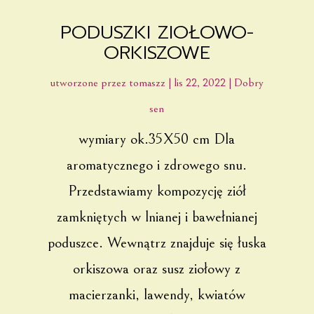
PODUSZKI ZIOŁOWO-
ORKISZOWE
utworzone przez
tomaszz
|
lis 22, 2022
|
Dobry
sen
wymiary ok.35X50 cm Dla
aromatycznego i zdrowego snu.
Przedstawiamy kompozycję ziół
zamkniętych w lnianej i bawełnianej
poduszce. Wewnątrz znajduje się łuska
orkiszowa oraz susz ziołowy z
macierzanki, lawendy, kwiatów